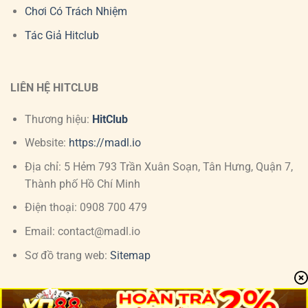
Chơi Có Trách Nhiệm
Tác Giả Hitclub
LIÊN HỆ HITCLUB
Thương hiệu:
HitClub
Website:
https://madl.io
Địa chỉ: 5 Hẻm 793 Trần Xuân Soạn, Tân Hưng, Quận 7,
Thành phố Hồ Chí Minh
Điện thoại: 0908 700 479
Email:
contact@madl.io
Sơ đồ trang web:
Sitemap