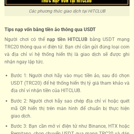
Các phương thức giao dịch tại HITCLUB
Tips nạp vốn bằng tiền ảo thông qua USDT
Người chơi có thể
nạp tiền HITCLUB
bằng USDT mạng
TRC20 thông qua ví điện tử. Bạn chỉ cần gửi đúng loại coin
và địa chỉ ví hệ thống hiển thị là giao dịch sẽ được ghi
nhận ngay lập tức.
Bước 1: Người chơi hãy vào mục tiền ảo, sau đó chọn
USDT (TRC20) để hệ thống hiển thị tỷ giá tham khảo và
địa chỉ ví nhận tiền của HITCLUB.
Bước 2: Người chơi hãy sao chép địa chỉ ví hoặc quét
mã QR hiển thị trên màn hình để chuẩn bị thực hiện
giao dịch.
Bước 3: Bạn cần mở ví điện tử như Binance, HTX hoặc
Remitano, chọn chuyển USDT qua mạng TRC20 và dán