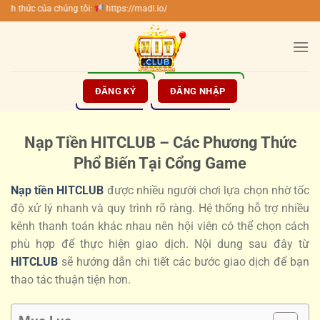
Bỏ
ức của chúng tôi:
https://madl.io/
qua
nội
dung
ĐĂNG KÝ
ĐĂNG NHẬP
Nạp Tiền HITCLUB – Các Phương Thức
Phổ Biến Tại Cổng Game
Nạp tiền HITCLUB
được nhiều người chơi lựa chọn nhờ tốc
độ xử lý nhanh và quy trình rõ ràng. Hệ thống hỗ trợ nhiều
kênh thanh toán khác nhau nên hội viên có thể chọn cách
phù hợp để thực hiện giao dịch. Nội dung sau đây từ
HITCLUB
sẽ hướng dẫn chi tiết các bước giao dịch để bạn
thao tác thuận tiện hơn.