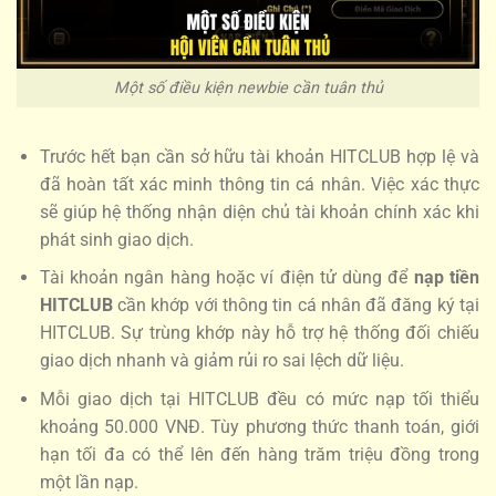
Một số điều kiện newbie cần tuân thủ
Trước hết bạn cần sở hữu tài khoản HITCLUB hợp lệ và
đã hoàn tất xác minh thông tin cá nhân. Việc xác thực
sẽ giúp hệ thống nhận diện chủ tài khoản chính xác khi
phát sinh giao dịch.
Tài khoản ngân hàng hoặc ví điện tử dùng để
nạp tiền
HITCLUB
cần khớp với thông tin cá nhân đã đăng ký tại
HITCLUB. Sự trùng khớp này hỗ trợ hệ thống đối chiếu
giao dịch nhanh và giảm rủi ro sai lệch dữ liệu.
Mỗi giao dịch tại HITCLUB đều có mức nạp tối thiểu
khoảng 50.000 VNĐ. Tùy phương thức thanh toán, giới
hạn tối đa có thể lên đến hàng trăm triệu đồng trong
một lần nạp.