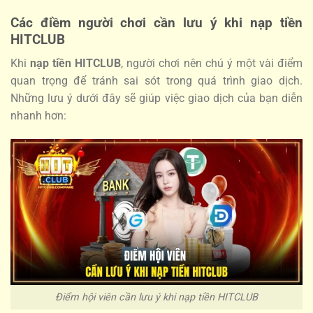
Các điềm người chơi cần lưu ý khi nạp tiền
HITCLUB
Khi
nạp tiền HITCLUB
, người chơi nên chú ý một vài điểm
quan trọng để tránh sai sót trong quá trình giao dịch.
Những lưu ý dưới đây sẽ giúp việc giao dịch của bạn diễn
nhanh hơn:
Điểm hội viên cần lưu ý khi nạp tiền HITCLUB