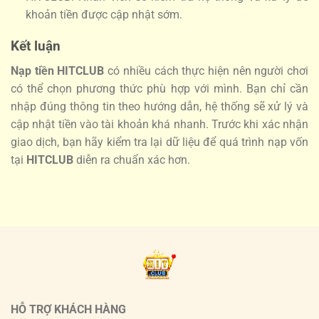
khoản tiền được cập nhật sớm.
Kết luận
Nạp tiền HITCLUB
có nhiều cách thực hiện nên người chơi
có thể chọn phương thức phù hợp với mình. Bạn chỉ cần
nhập đúng thông tin theo hướng dẫn, hệ thống sẽ xử lý và
cập nhật tiền vào tài khoản khá nhanh. Trước khi xác nhận
giao dịch, bạn hãy kiểm tra lại dữ liệu để quá trình nạp vốn
tại
HITCLUB
diễn ra chuẩn xác hơn.
HỖ TRỢ KHÁCH HÀNG