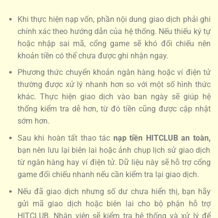
Khi thực hiện nạp vốn, phần nội dung giao dịch phải ghi
chính xác theo hướng dẫn của hệ thống. Nếu thiếu ký tự
hoặc nhập sai mã, cổng game sẽ khó đối chiếu nên
khoản tiền có thể chưa được ghi nhận ngay.
Phương thức chuyển khoản ngân hàng hoặc ví điện tử
thường được xử lý nhanh hơn so với một số hình thức
khác. Thực hiện giao dịch vào ban ngày sẽ giúp hệ
thống kiểm tra dễ hơn, từ đó tiền cũng được cập nhật
sớm hơn.
Sau khi hoàn tất thao tác
nạp tiền HITCLUB an toàn,
bạn nên lưu lại biên lai hoặc ảnh chụp lịch sử giao dịch
từ ngân hàng hay ví điện tử. Dữ liệu này sẽ hỗ trợ cổng
game đối chiếu nhanh nếu cần kiểm tra lại giao dịch.
Nếu đã giao dịch nhưng số dư chưa hiển thị, bạn hãy
gửi mã giao dịch hoặc biên lai cho bộ phận hỗ trợ
HITCLUB. Nhân viên sẽ kiểm tra hệ thống và xử lý để