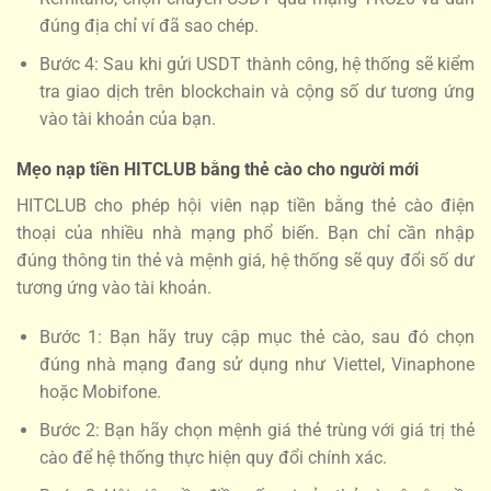
đúng địa chỉ ví đã sao chép.
Bước 4: Sau khi gửi USDT thành công, hệ thống sẽ kiểm
tra giao dịch trên blockchain và cộng số dư tương ứng
vào tài khoản của bạn.
Mẹo nạp tiền HITCLUB bằng thẻ cào cho người mới
HITCLUB cho phép hội viên nạp tiền bằng thẻ cào điện
thoại của nhiều nhà mạng phổ biến. Bạn chỉ cần nhập
đúng thông tin thẻ và mệnh giá, hệ thống sẽ quy đổi số dư
tương ứng vào tài khoản.
Bước 1: Bạn hãy truy cập mục thẻ cào, sau đó chọn
đúng nhà mạng đang sử dụng như Viettel, Vinaphone
hoặc Mobifone.
Bước 2: Bạn hãy chọn mệnh giá thẻ trùng với giá trị thẻ
cào để hệ thống thực hiện quy đổi chính xác.