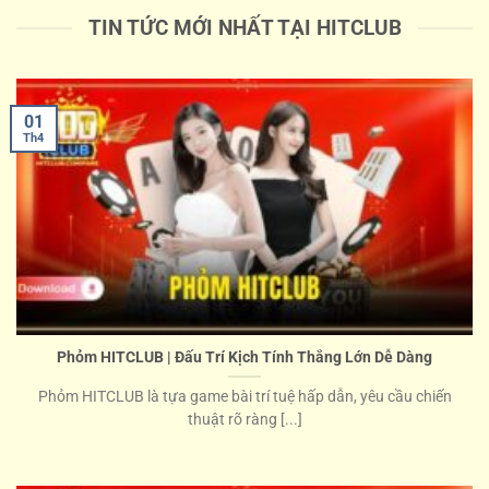
TIN TỨC MỚI NHẤT TẠI HITCLUB
01
Th4
Phỏm HITCLUB | Đấu Trí Kịch Tính Thắng Lớn Dễ Dàng
Phỏm HITCLUB là tựa game bài trí tuệ hấp dẫn, yêu cầu chiến
thuật rõ ràng [...]