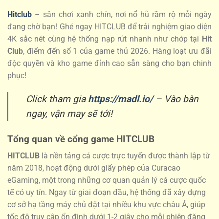
Hitclub
– sân chơi xanh chín, nơi nổ hũ rầm rộ mỗi ngày
đang chờ bạn! Ghé ngay HITCLUB để trải nghiệm giao diện
4K sắc nét cùng hệ thống nạp rút nhanh như chớp tại
Hit
Club
, điểm đến số 1 của game thủ 2026. Hàng loạt ưu đãi
độc quyền và kho game đỉnh cao sẵn sàng cho bạn chinh
phục!
Click tham gia
https://madl.io/
– Vào bàn
ngay, vận may sẽ tới!
Tổng quan về cổng game HITCLUB
HITCLUB
là nền tảng cá cược trực tuyến được thành lập từ
năm 2018, hoạt động dưới giấy phép của Curacao
eGaming, một trong những cơ quan quản lý cá cược quốc
tế có uy tín. Ngay từ giai đoạn đầu, hệ thống đã xây dựng
cơ sở hạ tầng máy chủ đặt tại nhiều khu vực châu Á, giúp
tốc độ truy cập ổn định dưới 1-2 giây cho mỗi phiên đăng