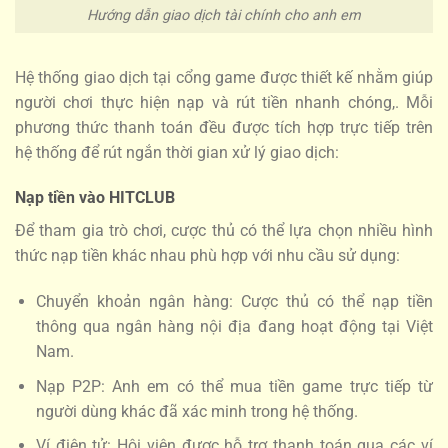
Hướng dẫn giao dịch tài chính cho anh em
Hệ thống giao dịch tại cổng game được thiết kế nhằm giúp
người chơi thực hiện nạp và rút tiền nhanh chóng,. Mỗi
phương thức thanh toán đều được tích hợp trực tiếp trên
hệ thống để rút ngắn thời gian xử lý giao dịch:
Nạp tiền vào HITCLUB
Để tham gia trò chơi, cược thủ có thể lựa chọn nhiều hình
thức nạp tiền khác nhau phù hợp với nhu cầu sử dụng:
Chuyển khoản ngân hàng: Cược thủ có thể nạp tiền
thông qua ngân hàng nội địa đang hoạt động tại Việt
Nam.
Nạp P2P: Anh em có thể mua tiền game trực tiếp từ
người dùng khác đã xác minh trong hệ thống.
Ví điện tử: Hội viên được hỗ trợ thanh toán qua các ví