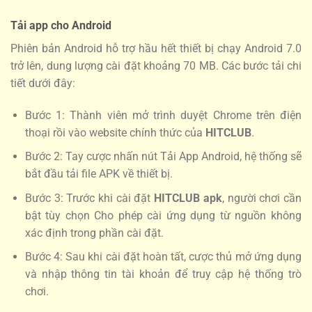
Tải app cho Android
Phiên bản Android hỗ trợ hầu hết thiết bị chạy Android 7.0
trở lên, dung lượng cài đặt khoảng 70 MB. Các bước tải chi
tiết dưới đây:
Bước 1: Thành viên mở trình duyệt Chrome trên điện
thoại rồi vào website chính thức của
HITCLUB
.
Bước 2: Tay cược nhấn nút Tải App Android, hệ thống sẽ
bắt đầu tải file APK về thiết bị.
Bước 3: Trước khi cài đặt
HITCLUB apk
, người chơi cần
bật tùy chọn Cho phép cài ứng dụng từ nguồn không
xác định trong phần cài đặt.
Bước 4: Sau khi cài đặt hoàn tất, cược thủ mở ứng dụng
và nhập thông tin tài khoản để truy cập hệ thống trò
chơi.