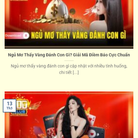
Ngủ Mơ Thấy Vàng Đánh Con Gì? Giải Mã Điềm Báo Cực Chuẩn
Ngủ mơ thấy vàng đánh con gì cập nhật với nhiều tình huống,
chi tiết [...]
13
Th3