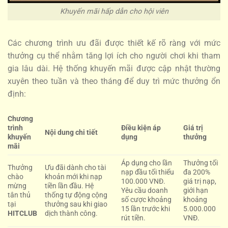
Khuyến mãi hấp dẫn cho hội viên
Các chương trình ưu đãi được thiết kế rõ ràng với mức
thưởng cụ thể nhằm tăng lợi ích cho người chơi khi tham
gia lâu dài. Hệ thống khuyến mãi được cập nhật thường
xuyên theo tuần và theo tháng để duy trì mức thưởng ổn
định:
Chương
trình
Điều kiện áp
Giá trị
Nội dung chi tiết
khuyến
dụng
thưởng
mãi
Áp dụng cho lần
Thưởng tối
Thưởng
Ưu đãi dành cho tài
nạp đầu tối thiểu
đa 200%
chào
khoản mới khi nạp
100.000 VNĐ.
giá trị nạp,
mừng
tiền lần đầu. Hệ
Yêu cầu doanh
giới hạn
tân thủ
thống tự động cộng
số cược khoảng
khoảng
tại
thưởng sau khi giao
15 lần trước khi
5.000.000
HITCLUB
dịch thành công.
rút tiền.
VNĐ.