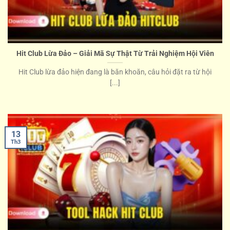
Hit Club Lừa Đảo – Giải Mã Sự Thật Từ Trải Nghiệm Hội Viên
Hit Club lừa đảo hiện đang là băn khoăn, câu hỏi đặt ra từ hội
[...]
13
Th3