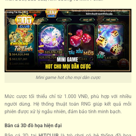
Mini game hot cho mọi dân cược
Mức cược tối thiểu chỉ từ 1.000 VNĐ, phù hợp với nhiều
người dùng. Hệ thống thuật toán RNG giúp kết quả mỗi
phiên được xử lý ngẫu nhiên, đảm bảo tính minh bạch.
Bắn cá 3D đồ họa hiện đại
Bắn cá 3D tại
HITCLUB
là trò chơi có hệ thống đồ họa