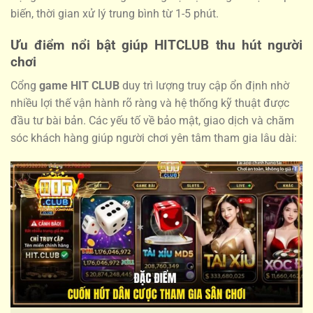
biến, thời gian xử lý trung bình từ 1-5 phút.
Ưu điểm nổi bật giúp HITCLUB thu hút người
chơi
Cổng
game HIT CLUB
duy trì lượng truy cập ổn định nhờ
nhiều lợi thế vận hành rõ ràng và hệ thống kỹ thuật được
đầu tư bài bản. Các yếu tố về bảo mật, giao dịch và chăm
sóc khách hàng giúp người chơi yên tâm tham gia lâu dài: