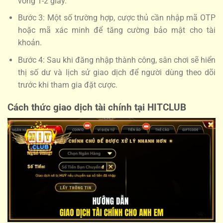
vòng 1-2 giây.
Bước 3: Một số trường hợp, cược thủ cần nhập mã OTP
hoặc mã xác minh để tăng cường bảo mật cho tài
khoản.
Bước 4: Sau khi đăng nhập thành công, sân chơi sẽ hiển
thị số dư và lịch sử giao dịch để người dùng theo dõi
trước khi tham gia đặt cược.
Cách thức giao dịch tài chính tại HITCLUB