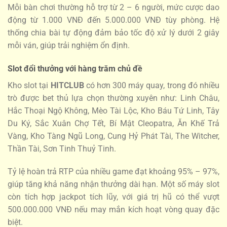
Mỗi bàn chơi thường hỗ trợ từ 2 – 6 người, mức cược dao
động từ 1.000 VNĐ đến 5.000.000 VNĐ tùy phòng. Hệ
thống chia bài tự động đảm bảo tốc độ xử lý dưới 2 giây
mỗi ván, giúp trải nghiệm ổn định.
Slot đổi thưởng với hàng trăm chủ đề
Kho slot tại
HITCLUB
có hơn 300 máy quay, trong đó nhiều
trò được bet thủ lựa chọn thường xuyên như: Linh Châu,
Hắc Thoại Ngộ Không, Mèo Tài Lộc, Kho Báu Tứ Linh, Tây
Du Ký, Sắc Xuân Chợ Tết, Bí Mật Cleopatra, Ăn Khế Trả
Vàng, Kho Tàng Ngũ Long, Cung Hỷ Phát Tài, The Witcher,
Thần Tài, Sơn Tinh Thuỷ Tinh.
Tỷ lệ hoàn trả RTP của nhiều game đạt khoảng 95% – 97%,
giúp tăng khả năng nhận thưởng dài hạn. Một số máy slot
còn tích hợp jackpot tích lũy, với giá trị hũ có thể vượt
500.000.000 VNĐ nếu may mắn kích hoạt vòng quay đặc
biệt.