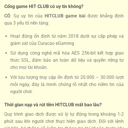
Cổng game HIT CLUB có uy tín không?
CÓ
. Sự uy tín của
HITCLUB game bài
được khẳng định
qua 3 yếu tố nền tảng:
Hoạt động ổn định từ năm 2018 dưới sự cấp phép và
giám sát của Curacao eGaming
Sử dụng công nghệ mã hóa AES 256-bit kết hợp giao
thức SSL, đảm bảo an toàn dữ liệu và quyền riêng tư
cho mọi tài khoản.
Với lưu lượng truy cập ổn định từ 20.000 – 30.000 lượt
mỗi ngày, đây là minh chứng rõ nhất cho niềm tin của
người chơi.
Thời gian nạp và rút tiền HITCLUB mất bao lâu?
Quy trình giao dịch được xử lý tự động trong khoảng 1-2
phút sau khi người chơi thực hiện giao dịch. Đối với lệnh