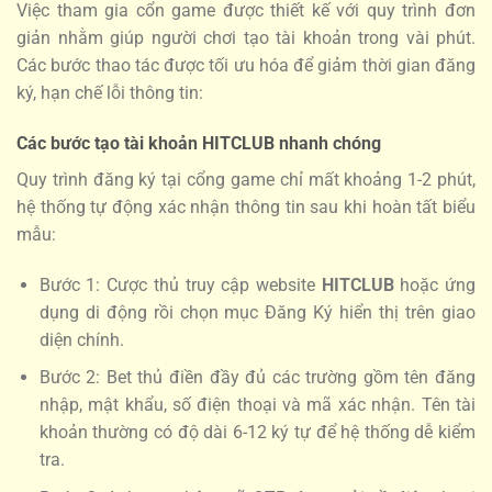
Việc tham gia cổn game được thiết kế với quy trình đơn
giản nhằm giúp người chơi tạo tài khoản trong vài phút.
Các bước thao tác được tối ưu hóa để giảm thời gian đăng
ký, hạn chế lỗi thông tin:
Các bước tạo tài khoản HITCLUB nhanh chóng
Quy trình đăng ký tại cổng game chỉ mất khoảng 1-2 phút,
hệ thống tự động xác nhận thông tin sau khi hoàn tất biểu
mẫu:
Bước 1: Cược thủ truy cập website
HITCLUB
hoặc ứng
dụng di động rồi chọn mục Đăng Ký hiển thị trên giao
diện chính.
Bước 2: Bet thủ điền đầy đủ các trường gồm tên đăng
nhập, mật khẩu, số điện thoại và mã xác nhận. Tên tài
khoản thường có độ dài 6-12 ký tự để hệ thống dễ kiểm
tra.