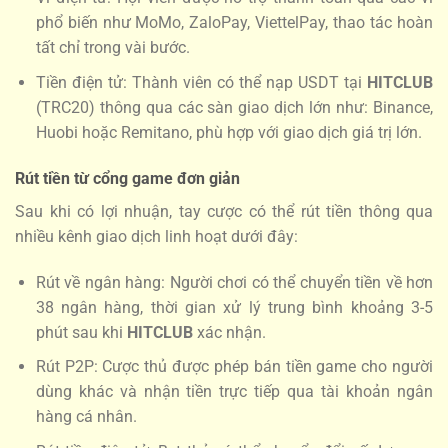
phổ biến như MoMo, ZaloPay, ViettelPay, thao tác hoàn
tất chỉ trong vài bước.
Tiền điện tử: Thành viên có thể nạp USDT tại
HITCLUB
(TRC20) thông qua các sàn giao dịch lớn như: Binance,
Huobi hoặc Remitano, phù hợp với giao dịch giá trị lớn.
Rút tiền từ cổng game đơn giản
Sau khi có lợi nhuận, tay cược có thể rút tiền thông qua
nhiều kênh giao dịch linh hoạt dưới đây:
Rút về ngân hàng: Người chơi có thể chuyển tiền về hơn
38 ngân hàng, thời gian xử lý trung bình khoảng 3-5
phút sau khi
HITCLUB
xác nhận.
Rút P2P: Cược thủ được phép bán tiền game cho người
dùng khác và nhận tiền trực tiếp qua tài khoản ngân
hàng cá nhân.