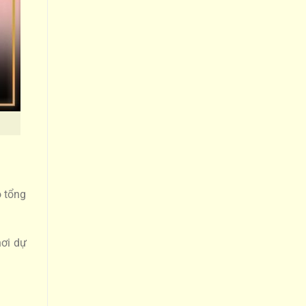
ó tổng
hơi dự