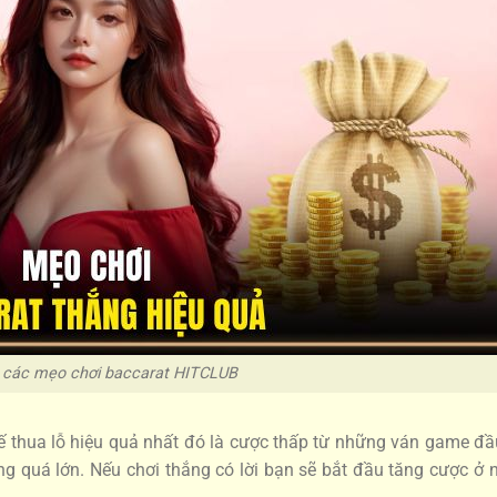
 các mẹo chơi baccarat HITCLUB
ế thua lỗ hiệu quả nhất đó là cược thấp từ những ván game đầ
ng quá lớn. Nếu chơi thắng có lời bạn sẽ bắt đầu tăng cược ở