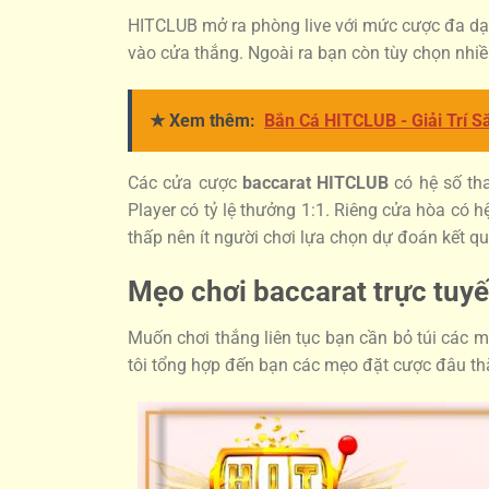
HITCLUB mở ra phòng live với mức cược đa dạ
vào cửa thắng. Ngoài ra bạn còn tùy chọn nhi
★ Xem thêm:
Bắn Cá HITCLUB - Giải Trí 
Các cửa cược
baccarat HITCLUB
có hệ số th
Player có tỷ lệ thưởng 1:1. Riêng cửa hòa có h
thấp nên ít người chơi lựa chọn dự đoán kết q
Mẹo chơi baccarat trực tuyế
Muốn chơi thắng liên tục bạn cần bỏ túi các 
tôi tổng hợp đến bạn các mẹo đặt cược đâu th