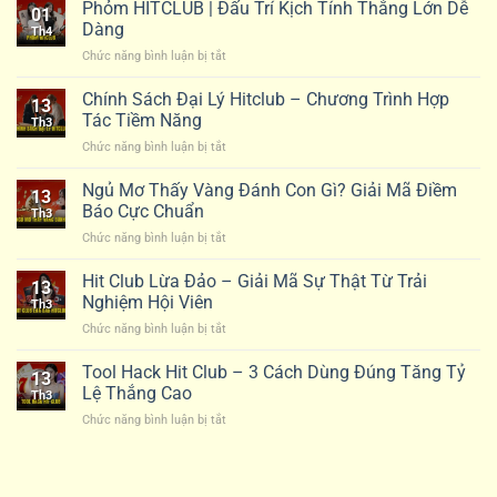
Phỏm HITCLUB | Đấu Trí Kịch Tính Thắng Lớn Dễ
01
Dàng
Th4
ở
Chức năng bình luận bị tắt
Phỏm
HITCLUB
Chính Sách Đại Lý Hitclub – Chương Trình Hợp
13
|
Tác Tiềm Năng
Th3
Đấu
ở
Chức năng bình luận bị tắt
Trí
Chính
Kịch
Sách
Ngủ Mơ Thấy Vàng Đánh Con Gì? Giải Mã Điềm
Tính
13
Đại
Thắng
Báo Cực Chuẩn
Th3
Lý
Lớn
ở
Chức năng bình luận bị tắt
Hitclub
Dễ
Ngủ
–
Dàng
Mơ
Hit Club Lừa Đảo – Giải Mã Sự Thật Từ Trải
Chương
13
Thấy
Trình
Nghiệm Hội Viên
Th3
Vàng
Hợp
ở
Chức năng bình luận bị tắt
Đánh
Tác
Hit
Con
Tiềm
Club
Tool Hack Hit Club – 3 Cách Dùng Đúng Tăng Tỷ
Gì?
Năng
13
Lừa
Giải
Lệ Thắng Cao
Th3
Đảo
Mã
ở
Chức năng bình luận bị tắt
–
Điềm
Tool
Giải
Báo
Hack
Mã
Cực
Hit
Sự
Chuẩn
Club