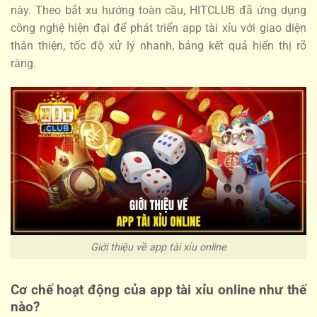
này. Theo bắt xu hướng toàn cầu, HITCLUB đã ứng dụng
công nghệ hiện đại để phát triển app tài xỉu với giao diện
thân thiện, tốc độ xử lý nhanh, bảng kết quả hiển thị rõ
ràng.
Giới thiệu về app tài xỉu online
Cơ chế hoạt động của app tài xỉu online như thế
nào?