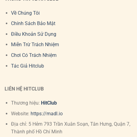
Về Chúng Tôi
Chính Sách Bảo Mật
Điều Khoản Sử Dụng
Miễn Trừ Trách Nhiệm
Chơi Có Trách Nhiệm
Tác Giả Hitclub
LIÊN HỆ HITCLUB
Thương hiệu:
HitClub
Website:
https://madl.io
Địa chỉ: 5 Hẻm 793 Trần Xuân Soạn, Tân Hưng, Quận 7,
Thành phố Hồ Chí Minh